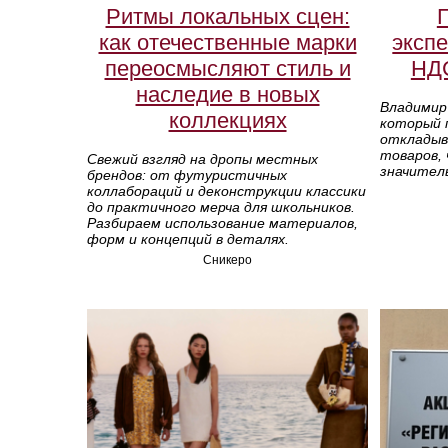
Ритмы локальных сцен:
П
как отечественные марки
экспе
переосмысляют стиль и
НДС
наследие в новых
Владимир 
коллекциях
который 
откладыв
товаров,
Свежий взгляд на дропы местных
значитель
брендов: от футуристичных
коллабораций и деконструкции классики
до практичного мерча для школьников.
Разбираем использование материалов,
форм и концепций в деталях.
Сникеро