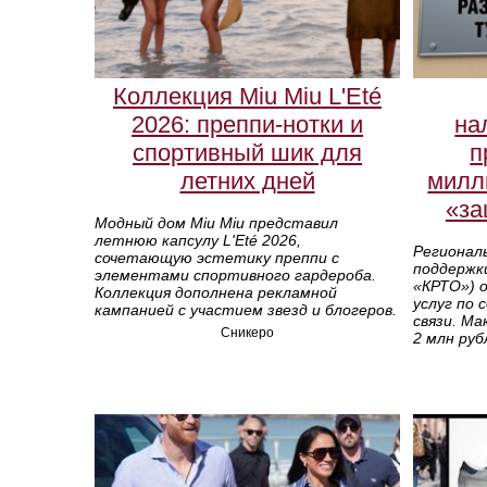
Коллекция Miu Miu L'Eté
2026: преппи-нотки и
на
спортивный шик для
п
летних дней
милл
«за
Модный дом Miu Miu представил
летнюю капсулу L'Eté 2026,
Региональ
сочетающую эстетику преппи с
поддержк
элементами спортивного гардероба.
«КРТО») 
Коллекция дополнена рекламной
услуг по
кампанией с участием звезд и блогеров.
связи. М
Сникеро
2 млн руб