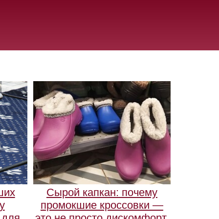
ших
Сырой капкан: почему
у
промокшие кроссовки —
 для
это не просто дискомфорт,