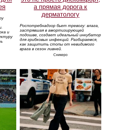
ея
а прямая дорога к
дерматологу
ру
Роспотребнадзор бьет тревогу: влага,
и.
застрявшая в амортизирующей
рка и
подошве, создает идеальный инкубатор
уктуру
для грибковых инфекций. Разбираемся,
ть
как защитить стопы от невидимого
врага в сезон ливней.
Сникеро