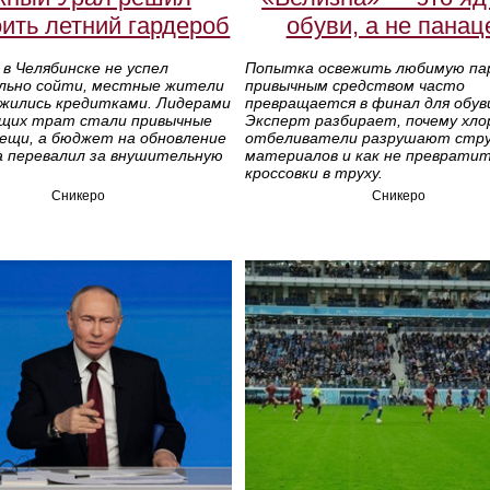
ить летний гардероб
обуви, а не панац
 в Челябинске не успел
Попытка освежить любимую па
льно сойти, местные жители
привычным средством часто
ужились кредитками. Лидерами
превращается в финал для обув
щих трат стали привычные
Эксперт разбирает, почему хло
вещи, а бюджет на обновление
отбеливатели разрушают стр
а перевалил за внушительную
материалов и как не преврати
кроссовки в труху.
Сникеро
Сникеро