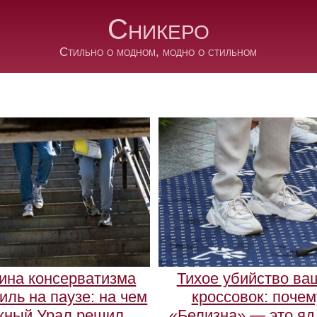
Сникеро
Стильно о модном, модно о стильном
ина консерватизма
Тихое убийство ва
иль на паузе: на чем
кроссовок: почем
ный Урал решил
«Белизна» — это яд