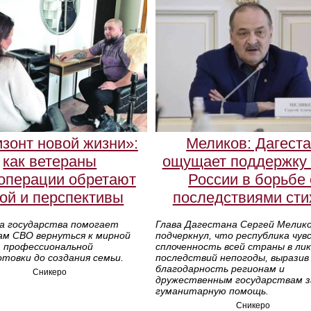
изонт новой жизни»:
Меликов: Дагест
как ветераны
ощущает поддержку 
операции обретают
России в борьбе 
ой и перспективы
последствиями сти
а государства помогает
Глава Дагестана Сергей Мелик
ам СВО вернуться к мирной
подчеркнул, что республика чу
т профессиональной
сплоченность всей страны в ли
товки до создания семьи.
последствий непогоды, выразив
благодарность регионам и
Сникеро
дружественным государствам з
гуманитарную помощь.
Сникеро