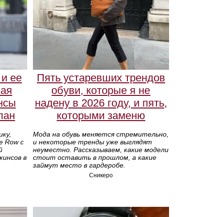
и ее
Пять устаревших трендов
ная
обуви, которые я не
нсы
надену в 2026 году, и пять,
лан
которыми заменю
ику,
Мода на обувь меняется стремительно,
e Row с
и некоторые тренды уже выглядят
й
неуместно. Рассказываем, какие модели
жинсов в
стоит оставить в прошлом, а какие
займут место в гардеробе.
Сникеро