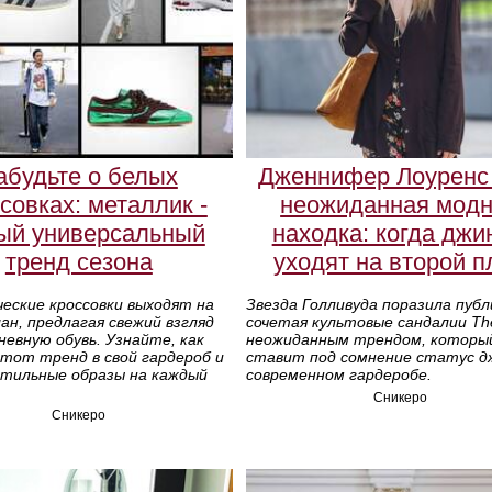
абудьте о белых
Дженнифер Лоуренс 
совках: металлик -
неожиданная мод
ый универсальный
находка: когда джи
тренд сезона
уходят на второй п
еские кроссовки выходят на
Звезда Голливуда поразила публ
ан, предлагая свежий взгляд
сочетая культовые сандалии Th
невную обувь. Узнайте, как
неожиданным трендом, которы
тот тренд в свой гардероб и
ставит под сомнение статус д
стильные образы на каждый
современном гардеробе.
Сникеро
Сникеро