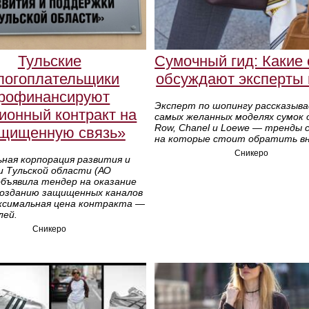
Тульские
Сумочный гид: Какие
логоплательщики
обсуждают эксперты
рофинансируют
Эксперт по шопингу рассказыв
ионный контракт на
самых желанных моделях сумок 
Row, Chanel и Loewe — тренды с
щищенную связь»
на которые стоит обратить вн
Сникеро
ная корпорация развития и
и Тульской области (АО
объявила тендер на оказание
 созданию защищенных каналов
аксимальная цена контракта —
лей.
Сникеро