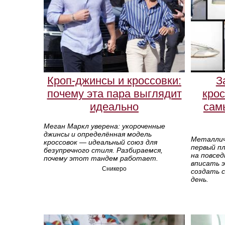
Кроп-джинсы и кроссовки:
З
почему эта пара выглядит
крос
идеально
сам
Меган Маркл уверена: укороченные
джинсы и определённая модель
Металлич
кроссовок — идеальный союз для
первый пл
безупречного стиля. Разбираемся,
на повсед
почему этот тандем работает.
вписать э
Сникеро
создать 
день.