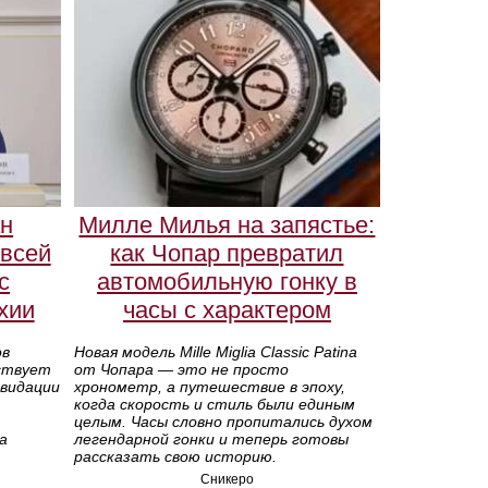
ан
Милле Милья на запястье:
всей
как Чопар превратил
с
автомобильную гонку в
хии
часы с характером
ов
Новая модель Mille Miglia Classic Patina
вствует
от Чопара — это не просто
квидации
хронометр, а путешествие в эпоху,
когда скорость и стиль были единым
целым. Часы словно пропитались духом
а
легендарной гонки и теперь готовы
рассказать свою историю.
Сникеро