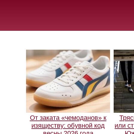
От заката «чемоданов» к
Тряс
изяществу: обувной код
или ст
весны 2026 года
Юж