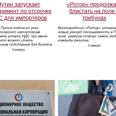
утин запускает
«Ротор» продолжа
римент по отсрочке
блистать на поле
 для импортеров
трибунах
Путин подписал указ,
Волгоградский «Ротор» устано
позволит импортерам
новый рекорд посещаемости в 
ать уплату НДС при ввозе
лиге, укрепив статус самой лю
 что может стать
команды региона.
ным подспорьем для бизнеса.
Сникеро
Сникеро