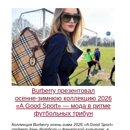
Burberry презентовал
осенне‑зимнюю коллекцию 2026
«A Good Sport» — мода в ритме
футбольных трибун
Коллекция Burberry осень‑зима 2026 «A Good Sport»
отдает дань футболу и фанатской культуре: в