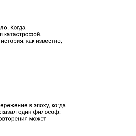
кло
. Когда
ся катастрофой.
история, как известно,
ережение в эпоху, когда
 сказал один философ:
повторения может