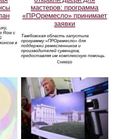
нсы
мастеров: программа
лан
«ПРОремесло» принимает
заявки
ику,
e Row с
Тамбовская область запустила
й
программу «ПРОремесло» для
жинсов в
поддержки ремесленников и
производителей сувениров,
предоставляя им комплексную помощь.
Сникеро