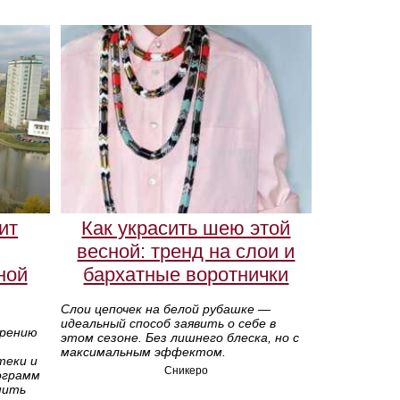
ит
Как украсить шею этой
весной: тренд на слои и
ной
бархатные воротнички
Слои цепочек на белой рубашке —
идеальный способ заявить о себе в
трению
этом сезоне. Без лишнего блеска, но с
максимальным эффектом.
теки и
Сникеро
ограмм
шить