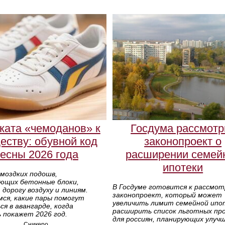
ката «чемоданов» к
Госдума рассмотр
еству: обувной код
законопроект о
есны 2026 года
расширении семей
ипотеки
моздких подошв,
ющих бетонные блоки,
В Госдуме готовится к рассмо
дорогу воздуху и линиям.
законопроект, который может
мся, какие пары помогут
увеличить лимит семейной ипо
я в авангарде, когда
расширить список льготных пр
 покажет 2026 год.
для россиян, планирующих улуч
Сникеро