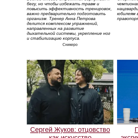
бегу, но чтобы избежать травм и
чемпиона
повысить эффективность тренировок,
нацгварди
важно предварительно подготовить
юбилеям 
организм. Тренер Анна Петрова
правопоря
делится комплексом упражнений,
направленных на развитие
дыхательной системы, укрепление ног
и стабилизацию корпуса.
Сникеро
Сергей Жуков: отцовство
П
как искусство
экспе