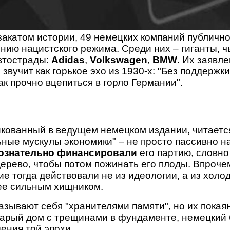
 закатом истории, 49 немецких компаний публичн
нию нацистского режима. Среди них – гиганты, ч
втострады:
Adidas
,
Volkswagen
,
BMW
. Их заявле
 звучит как горькое эхо из 1930-х: "Без поддерж
ак прочно вцепиться в горло Германии".
икованный в ведущем немецком издании, читается
ьные мускулы экономики" – не просто пассивно 
ознательно финансировали
его партию, словно
рево, чтобы потом пожинать его плоды. Впрочем
е тогда действовали не из идеологии, а из холод
ее сильным хищником.
азывают себя "хранителями памяти", но их покая
тарый дом с трещинами в фундаменте, немецкий 
ения той эпохи.