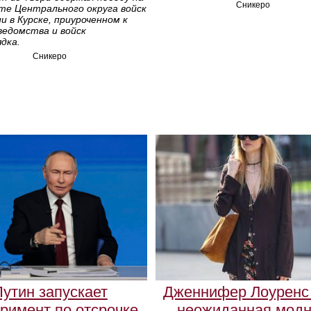
Сникеро
те Центрального округа войск
и в Курске, приуроченном к
ведомства и войск
дка.
Сникеро
утин запускает
Дженнифер Лоуренс 
римент по отсрочке
неожиданная мод