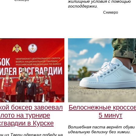
жилищные условия с помощью
господдержки.
Сникеро
кой боксер завоевал
Белоснежные кроссов
олото на турнире
5 минут
гвардии в Курске
Волшебная паста вернёт обуви
идеальную белизну без химии.
н из Твери одержал победу на