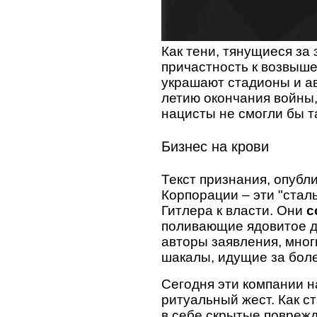
Как тени, тянущиеся за
причастность к возвыше
украшают стадионы и а
летию окончания войны,
нацисты не смогли бы т
Бизнес на крови
Текст признания, опубл
Корпорации – эти "стал
Гитлера к власти. Они
с
поливающие ядовитое де
авторы заявления, многи
шакалы, идущие за бол
Сегодня эти компании н
ритуальный жест. Как с
в себе скрытые поврежд