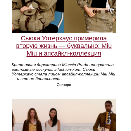
Сьюки Уотерхаус примерила
вторую жизнь — буквально: Miu
Miu и апсайкл-коллекция
Креативная директриса Miuccia Prada превратила
винтажные лоскуты в fashion-хит. Сьюки
Уотерхаус стала лицом апсайкл-коллекции Miu Miu
— и это не банальность.
Сникеро