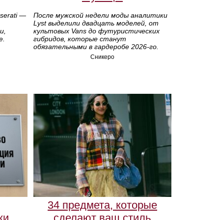
serati —
После мужской недели моды аналитики
Lyst выделили двадцать моделей, от
и,
культовых Vans до футуристических
е.
гибридов, которые станут
обязательными в гардеробе 2026‑го.
Сникеро
34 предмета, которые
ки
сделают ваш стиль