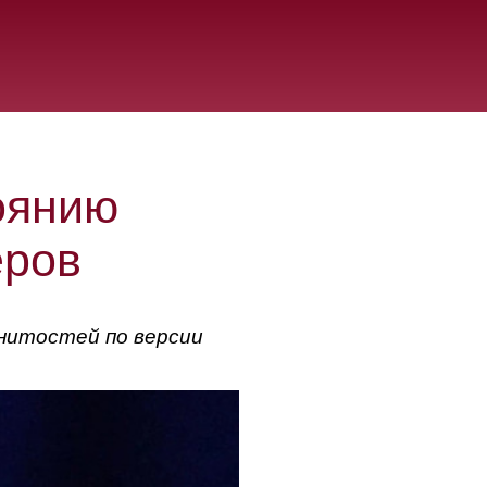
оянию
еров
нитостей по версии