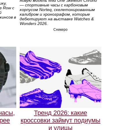
новую модель Wild One Skeleton Chrono
ику,
— спортивные часы с карбоновым
e Row с
корпусом Norteq, скелетонированным
й
калибром и хронографом, которые
жинсов в
дебютируют на выставке Watches &
Wonders 2026.
Сникеро
часы,
Тренд 2026: какие
трее
кроссовки займут подиумы
и улицы