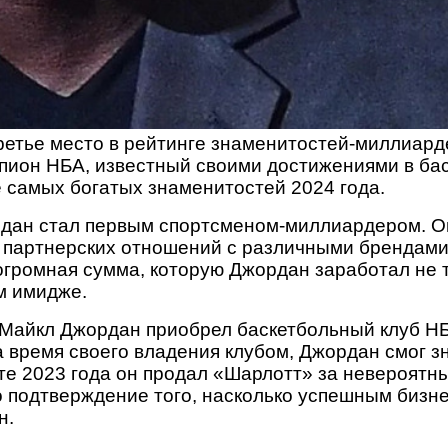
етье место в рейтинге знаменитостей-миллиарде
пион НБА, известный своими достижениями в бас
е самых богатых знаменитостей 2024 года.
рдан стал первым спортсменом-миллиардером. Он
 партнерских отношений с различными брендами
 огромная сумма, которую Джордан заработал не т
ем имидже.
у Майкл Джордан приобрел баскетбольный клуб Н
 время своего владения клубом, Джордан смог з
усте 2023 года он продал «Шарлотт» за невероят
о подтверждение того, насколько успешным бизн
н.