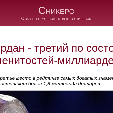
Сникеро
Стильно о модном, модно о стильном
рдан - третий по сост
менитостей-миллиард
третье место в рейтинге самых богатых знаме
 составляет более 1,8 миллиарда долларов.