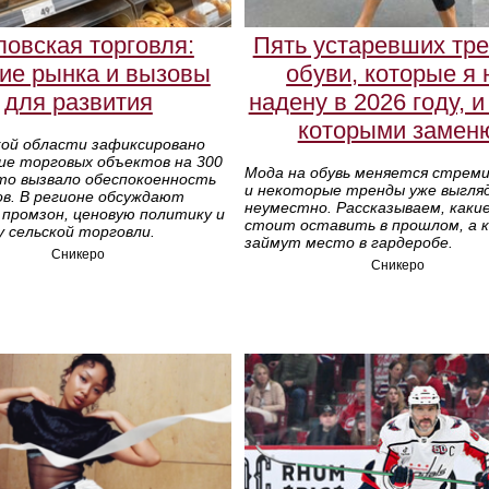
овская торговля:
Пять устаревших тр
ие рынка и вызовы
обуви, которые я 
для развития
надену в 2026 году, и
которыми замен
кой области зафиксировано
ие торговых объектов на 300
Мода на обувь меняется стрем
что вызвало обеспокоенность
и некоторые тренды уже выгля
в. В регионе обсуждают
неуместно. Рассказываем, каки
 промзон, ценовую политику и
стоит оставить в прошлом, а 
 сельской торговли.
займут место в гардеробе.
Сникеро
Сникеро