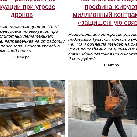
куации при угрозе
профинансирую
дронов
миллионный контрак
«защищенную свя
ском торговом центре "Лим"
енировка по эвакуации при
Региональная корпорация разви
еспилотных летательных
поддержки Тульской области (А
в, направленная на отработку
«КРТО») объявила тендер на ок
 персонала и посетителей в
услуг по созданию защищенных 
зможной атаки.
связи. Максимальная цена конт
Сникеро
2 млн рублей.
Сникеро