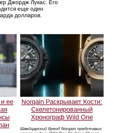
ер Джордж Лукас. Его
одится еще один
иарда долларов.
и ее
Norqain Раскрывает Кости:
ная
Скелетонированный
нсы
Хронограф Wild One
лан
Швейцарский бренд Norqain представил