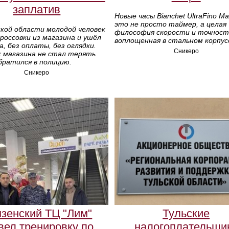
заплатив
Новые часы Bianchet UltraFino Ma
это не просто таймер, а целая
ской области молодой человек
философия скорости и точност
россовки из магазина и ушёл
воплощенная в стальном корпус
а, без оплаты, без оглядки.
Сникеро
к магазина не стал терять
братился в полицию.
Сникеро
зенский ТЦ "Лим"
Тульские
вел тренировку по
налогоплательщи