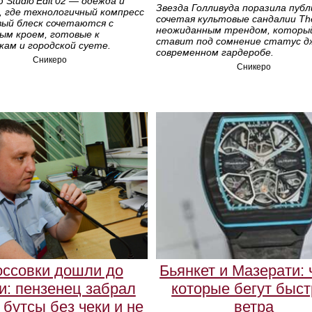
 Studio Edit 02 — одежда и
Звезда Голливуда поразила публ
, где технологичный компресс
сочетая культовые сандалии Th
вый блеск сочетаются с
неожиданным трендом, которы
ым кроем, готовые к
ставит под сомнение статус д
ам и городской суете.
современном гардеробе.
Сникеро
Сникеро
оссовки дошли до
Бьянкет и Мазерати: 
и: пензенец забрал
которые бегут быс
 бутсы без чеки и не
ветра