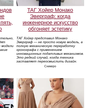
ендов
ТАГ Хойер Монако
не
Эверграф: когда
 пять,
инженерное искусство
ю
обгоняет эстетику
ительно,
ТАГ Хойер представил Монако
дят
Эверграф — не просто новую модель, а
е модели
полную механическую переработку
какие
хронографа с применением
инновационных податливых механизмов.
Это редкий случай, когда техника
заставляет переосмыслить дизайн.
Сникеро