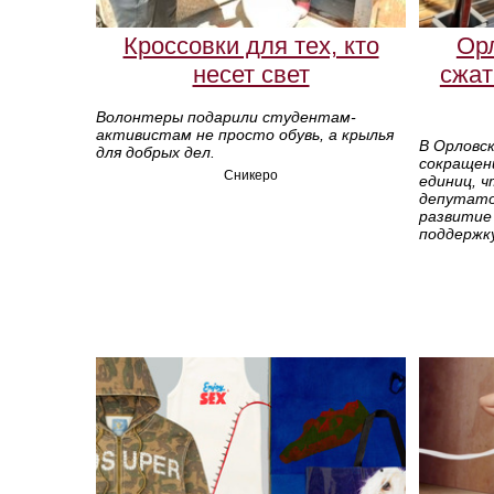
Кроссовки для тех, кто
Орл
несет свет
сжат
Волонтеры подарили студентам-
активистам не просто обувь, а крылья
В Орловс
для добрых дел.
сокращен
Сникеро
единиц, 
депутато
развитие
поддержку