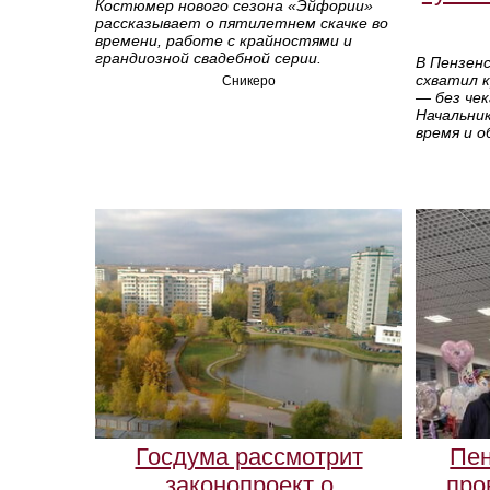
Костюмер нового сезона «Эйфории»
рассказывает о пятилетнем скачке во
времени, работе с крайностями и
грандиозной свадебной серии.
В Пензен
схватил к
Сникеро
— без чек
Начальни
время и о
Госдума рассмотрит
Пен
законопроект о
про