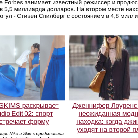
е Forbes занимает известный режиссер и продюс
в 5,5 миллиарда долларов. На втором месте нах
гул - Стивен Спилберг с состоянием в 4,8 милл
eSKIMS раскрывает
Дженнифер Лоуренс 
udio Edit 02: спорт
неожиданная мод
стречает форму
находка: когда джи
уходят на второй п
ция Nike и Skims представила