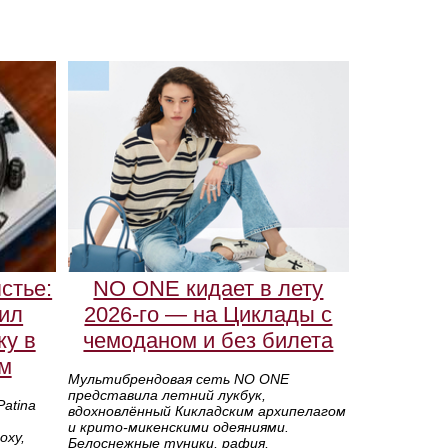
стье:
NO ONE кидает в лету
тил
2026-го — на Циклады с
ку в
чемоданом и без билета
ом
Мультибрендовая сеть NO ONE
представила летний лукбук,
Patina
вдохновлённый Кикладским архипелагом
и крито-микенскими одеяниями.
оху,
Белоснежные туники, рафия,