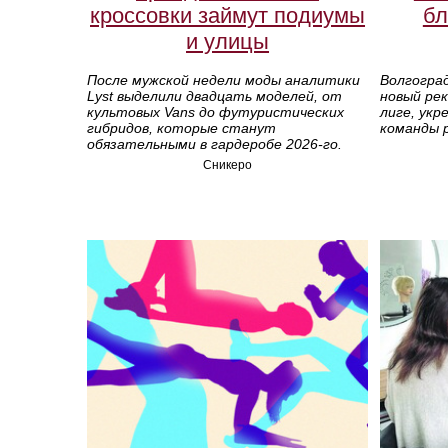
кроссовки займут подиумы
бл
и улицы
После мужской недели моды аналитики
Волгогра
Lyst выделили двадцать моделей, от
новый ре
культовых Vans до футуристических
лиге, ук
гибридов, которые станут
команды 
обязательными в гардеробе 2026‑го.
Сникеро