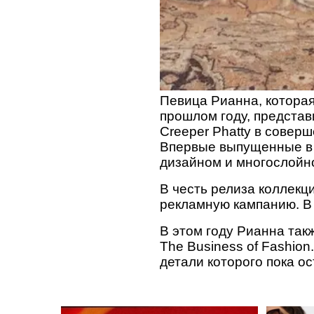
Певица Рианна, котора
прошлом году, предста
Creeper Phatty в совер
Впервые выпущенные в 
дизайном и многослойн
В честь релиза коллекц
рекламную кампанию. В 
В этом году Рианна так
The Business of Fashio
детали которого пока о