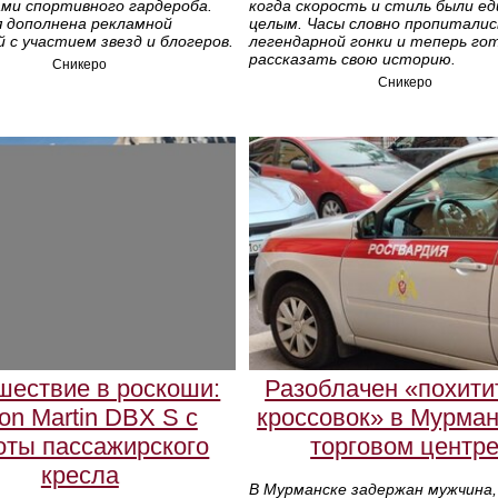
ми спортивного гардероба.
когда скорость и стиль были е
я дополнена рекламной
целым. Часы словно пропиталис
 с участием звезд и блогеров.
легендарной гонки и теперь го
рассказать свою историю.
Сникеро
Сникеро
шествие в роскоши:
Разоблачен «похити
on Martin DBX S с
кроссовок» в Мурма
оты пассажирского
торговом центр
кресла
В Мурманске задержан мужчина,