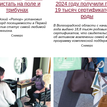
истать на поле и
2024 году получили 
трибунах
19 тысяч сертификат
роды
дский «Ротор» установил
корд посещаемости в Первой
В Волгоградской области с нача
репив статус самой любимой
года выдано 18,8 тысяч родовых
региона.
сертификатов, что свидетель
Сникеро
об активном вовлечении семей в
программу комплексной поддерж
Сникеро