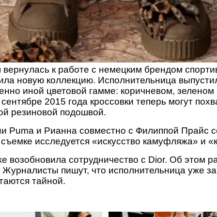
я вернулась к работе с немецким брендом спорт
вила новую коллекцию. Исполнительница выпуст
шенно иной цветовой гамме: коричневом, зеленом 
сентябре 2015 года кроссовки теперь могут пох
ой резиновой подошвой.
ии Puma и Рианна совместно с Филиппой Прайс с
съемке исследуется «искусство камуфляжа» и «
же возобновила сотрудничество с Dior. Об этом 
n. Журналисты пишут, что исполнительница уже за
стаются тайной.