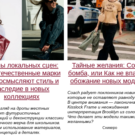
ы локальных сцен:
Тайные желания: Co
течественные марки
бомба, или Как не вп
осмысляют стиль и
обожание новых мод
аследие в новых
Coach радует поклонников нови
коллекциях
которые не оставляют равнод
В центре внимания — лаконична
Kisslock Frame и неожиданная
згляд на дропы местных
интерпретация Brooklyn из сол
 от футуристичных
Что делает эти модели таким
ций и деконструкции классики
желанными?
чного мерча для школьников.
м использование материалов,
Сникеро
нцепций в деталях.