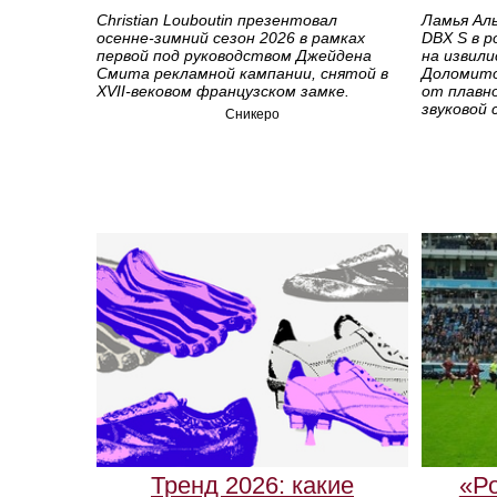
Christian Louboutin презентовал
Ламья Аль
осенне‑зимний сезон 2026 в рамках
DBX S в р
первой под руководством Джейдена
на извил
Смита рекламной кампании, снятой в
Доломито
XVII‑вековом французском замке.
от плавн
звуковой 
Сникеро
Тренд 2026: какие
«Р