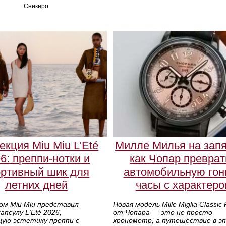
Сникеро
екция Miu Miu L'Eté
Милле Милья на запя
6: преппи-нотки и
как Чопар превра
ортивный шик для
автомобильную гон
летних дней
часы с характер
ом Miu Miu представил
Новая модель Mille Miglia Classic 
псулу L'Eté 2026,
от Чопара — это не просто
ую эстетику преппи с
хронометр, а путешествие в эп