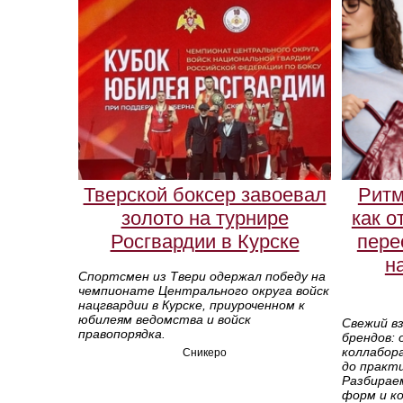
Тверской боксер завоевал
Ритм
золото на турнире
как о
Росгвардии в Курске
пере
н
Спортсмен из Твери одержал победу на
чемпионате Центрального округа войск
нацгвардии в Курске, приуроченном к
юбилеям ведомства и войск
Свежий в
правопорядка.
брендов:
коллабора
Сникеро
до практи
Разбирае
форм и ко