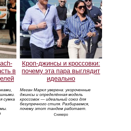
ach-
Кроп-джинсы и кроссовки:
асть в
почему эта пара выглядит
елей
идеально
нками,
Меган Маркл уверена: укороченные
ушными.
джинсы и определённая модель
я сумка
кроссовок — идеальный союз для
безупречного стиля. Разбираемся,
омы.
почему этот тандем работает.
и
Сникеро