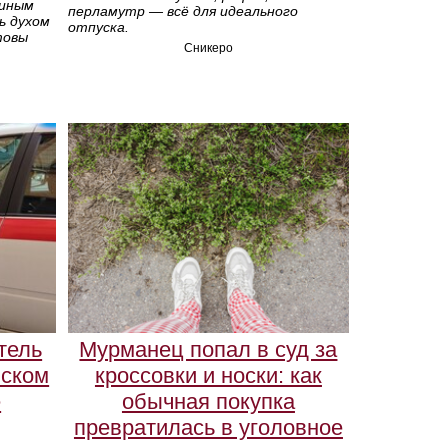
диным
перламутр — всё для идеального
ь духом
отпуска.
товы
Сникеро
тель
Мурманец попал в суд за
нском
кроссовки и носки: как
е
обычная покупка
превратилась в уголовное