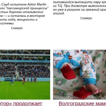
пытавшийся вытащить пару кр
 Сауд испытала Aston Martin
из ТЦ. При досмотре выяснилось
оли "пассажирской принцессы"
он уже в розыске за прежний кр
истых дорогах итальянских
эпизод.
в — и осталась в восторге
Сникеро
ости хода, мощности и
системы.
Сникеро
отор» продолжает
Волгоградские мам