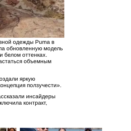
ивной одежды Puma в
ила обновленную модель
и белом оттенках.
вастаться объемным
оздали яркую
концепция ползучести».
рассказали инсайдеры
ключила контракт,