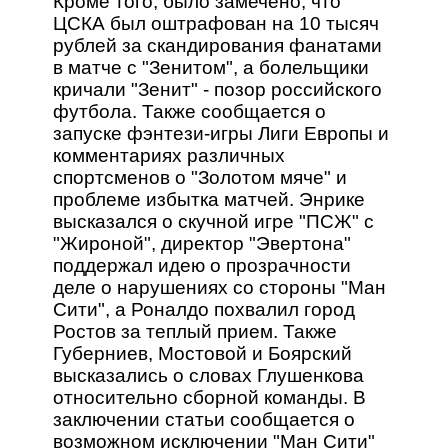
Кроме того, было замечено, что
ЦСКА был оштрафован на 10 тысяч
рублей за скандирования фанатами
в матче с "Зенитом", а болельщики
кричали "Зенит" - позор российского
футбола. Также сообщается о
запуске фэнтези-игры Лиги Европы и
комментариях различных
спортсменов о "Золотом мяче" и
проблеме избытка матчей. Энрике
высказался о скучной игре "ПСЖ" с
"Жироной", директор "Эвертона"
поддержал идею о прозрачности
деле о нарушениях со стороны "Ман
Сити", а Роналдо похвалил город
Ростов за теплый прием. Также
Губерниев, Мостовой и Боярский
высказались о словах Глушенкова
относительно сборной команды. В
заключении статьи сообщается о
возможном исключении "Ман Сити"