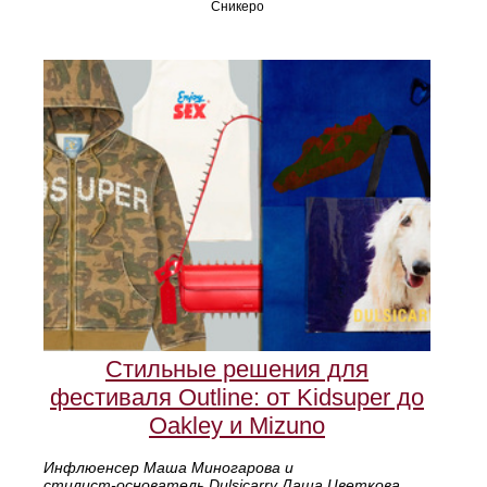
Сникеро
Стильные решения для
фестиваля Outline: от Kidsuper до
Oakley и Mizuno
Инфлюенсер Маша Миногарова и
стилист‑основатель Dulsicarry Даша Цветкова