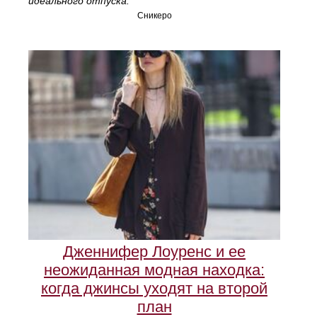
идеального отпуска.
Сникеро
Дженнифер Лоуренс и ее
неожиданная модная находка:
когда джинсы уходят на второй
план