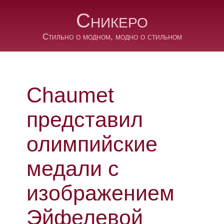
Сникеро
Стильно о модном, модно о стильном
Chaumet
представил
олимпийские
медали с
изображением
Эйфелевой