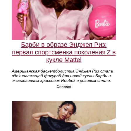
Барби в образе Энджел Риз:
первая спортсменка поколения Z в
кукле Mattel
Американская баскетболистка Энджел Риз стала
вдохновляющей фигурой для новой куклы Барби и
эксклюзивных кроссовок Reebok в розовом стиле.
Сникеро