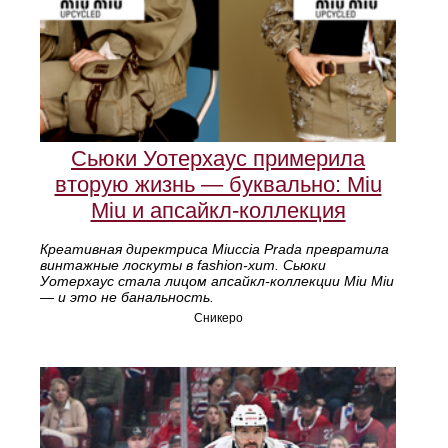
Сьюки Уотерхаус примерила
вторую жизнь — буквально: Miu
Miu и апсайкл-коллекция
Креативная директриса Miuccia Prada превратила
винтажные лоскуты в fashion-хит. Сьюки
Уотерхаус стала лицом апсайкл-коллекции Miu Miu
— и это не банальность.
Сникеро