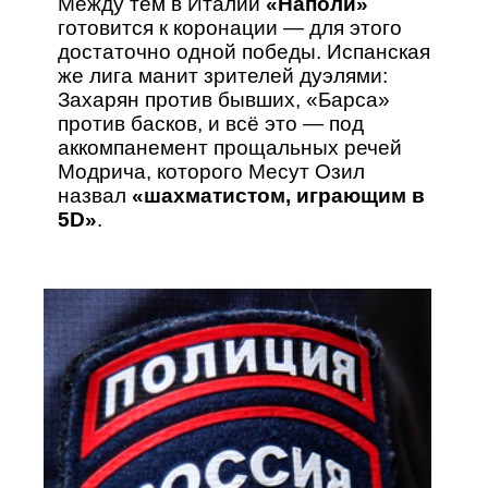
Между тем в Италии
«Наполи»
готовится к коронации — для этого
достаточно одной победы. Испанская
же лига манит зрителей дуэлями:
Захарян против бывших, «Барса»
против басков, и всё это — под
аккомпанемент прощальных речей
Модрича, которого Месут Озил
назвал
«шахматистом, играющим в
5D»
.