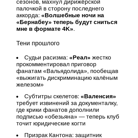
сезонов, махнул дирижёрской
палочкой в сторону последнего
аккорда:
«Волшебные ночи на
«Бернабеу» теперь будут сниться
мне в формате 4K»
.
Тени прошлого
Судьи расизма:
«Реал»
жестко
прокомментировал приговор
фанатам «Вальядолида», пообещав
«выжигать дискриминацию калёным
железом»
Субтитры скелетов:
«Валенсия»
требует извинений за документалку,
где крики фанатов дополнили
подписью «обезьяна» — теперь клуб
точит юридические когти
Призрак Кантона: защитник