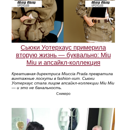
Сьюки Уотерхаус примерила
вторую жизнь — буквально: Miu
Miu и апсайкл-коллекция
Креативная директриса Miuccia Prada превратила
винтажные лоскуты в fashion-хит. Сьюки
Уотерхаус стала лицом апсайкл-коллекции Miu Miu
— и это не банальность.
Сникеро