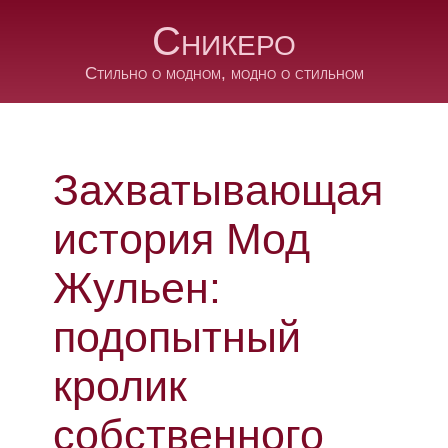
Сникеро
Стильно о модном, модно о стильном
Захватывающая
история Мод
Жульен:
подопытный
кролик
собственного