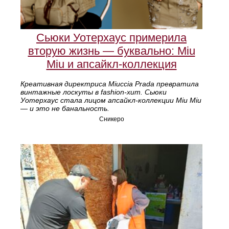
Сьюки Уотерхаус примерила
вторую жизнь — буквально: Miu
Miu и апсайкл-коллекция
Креативная директриса Miuccia Prada превратила
винтажные лоскуты в fashion-хит. Сьюки
Уотерхаус стала лицом апсайкл-коллекции Miu Miu
— и это не банальность.
Сникеро