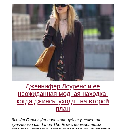
Дженнифер Лоуренс и ее
неожиданная модная находка:
когда джинсы уходят на второй
план
Звезда Голливуда поразила публику, сочетая
культовые сандалии The Row с неожиданным